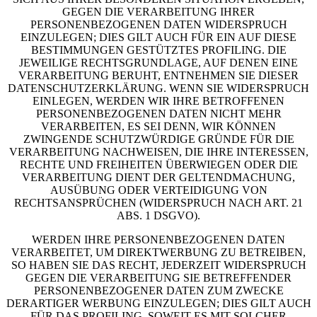
GEGEN DIE VERARBEITUNG IHRER
PERSONENBEZOGENEN DATEN WIDERSPRUCH
EINZULEGEN; DIES GILT AUCH FÜR EIN AUF DIESE
BESTIMMUNGEN GESTÜTZTES PROFILING. DIE
JEWEILIGE RECHTSGRUNDLAGE, AUF DENEN EINE
VERARBEITUNG BERUHT, ENTNEHMEN SIE DIESER
DATENSCHUTZERKLÄRUNG. WENN SIE WIDERSPRUCH
EINLEGEN, WERDEN WIR IHRE BETROFFENEN
PERSONENBEZOGENEN DATEN NICHT MEHR
VERARBEITEN, ES SEI DENN, WIR KÖNNEN
ZWINGENDE SCHUTZWÜRDIGE GRÜNDE FÜR DIE
VERARBEITUNG NACHWEISEN, DIE IHRE INTERESSEN,
RECHTE UND FREIHEITEN ÜBERWIEGEN ODER DIE
VERARBEITUNG DIENT DER GELTENDMACHUNG,
AUSÜBUNG ODER VERTEIDIGUNG VON
RECHTSANSPRÜCHEN (WIDERSPRUCH NACH ART. 21
ABS. 1 DSGVO).
WERDEN IHRE PERSONENBEZOGENEN DATEN
VERARBEITET, UM DIREKTWERBUNG ZU BETREIBEN,
SO HABEN SIE DAS RECHT, JEDERZEIT WIDERSPRUCH
GEGEN DIE VERARBEITUNG SIE BETREFFENDER
PERSONENBEZOGENER DATEN ZUM ZWECKE
DERARTIGER WERBUNG EINZULEGEN; DIES GILT AUCH
FÜR DAS PROFILING, SOWEIT ES MIT SOLCHER