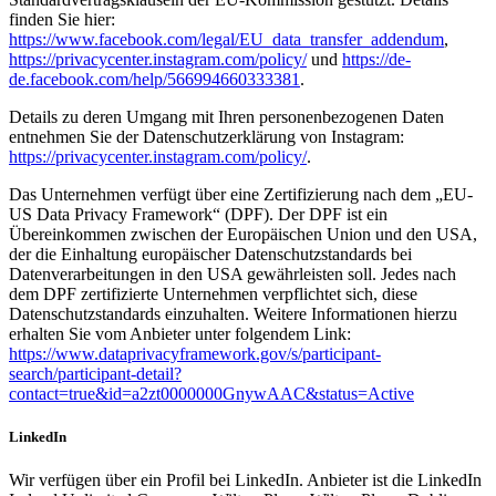
finden Sie hier:
https://www.facebook.com/legal/EU_data_transfer_addendum
,
https://privacycenter.instagram.com/policy/
und
https://de-
de.facebook.com/help/566994660333381
.
Details zu deren Umgang mit Ihren personenbezogenen Daten
entnehmen Sie der Datenschutzerklärung von Instagram:
https://privacycenter.instagram.com/policy/
.
Das Unternehmen verfügt über eine Zertifizierung nach dem „EU-
US Data Privacy Framework“ (DPF). Der DPF ist ein
Übereinkommen zwischen der Europäischen Union und den USA,
der die Einhaltung europäischer Datenschutzstandards bei
Datenverarbeitungen in den USA gewährleisten soll. Jedes nach
dem DPF zertifizierte Unternehmen verpflichtet sich, diese
Datenschutzstandards einzuhalten. Weitere Informationen hierzu
erhalten Sie vom Anbieter unter folgendem Link:
https://www.dataprivacyframework.gov/s/participant-
search/participant-detail?
contact=true&id=a2zt0000000GnywAAC&status=Active
LinkedIn
Wir verfügen über ein Profil bei LinkedIn. Anbieter ist die LinkedIn